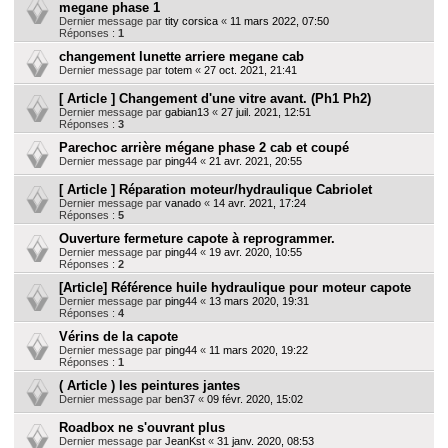
megane phase 1
Dernier message par
tity corsica
«
11 mars 2022, 07:50
Réponses :
1
changement lunette arriere megane cab
Dernier message par
totem
«
27 oct. 2021, 21:41
[ Article ] Changement d'une vitre avant. (Ph1 Ph2)
Dernier message par
gabian13
«
27 juil. 2021, 12:51
Réponses :
3
Parechoc arrière mégane phase 2 cab et coupé
Dernier message par
ping44
«
21 avr. 2021, 20:55
[ Article ] Réparation moteur/hydraulique Cabriolet
Dernier message par
vanado
«
14 avr. 2021, 17:24
Réponses :
5
Ouverture fermeture capote à reprogrammer.
Dernier message par
ping44
«
19 avr. 2020, 10:55
Réponses :
2
[Article] Référence huile hydraulique pour moteur capote
Dernier message par
ping44
«
13 mars 2020, 19:31
Réponses :
4
Vérins de la capote
Dernier message par
ping44
«
11 mars 2020, 19:22
Réponses :
1
( Article ) les peintures jantes
Dernier message par
ben37
«
09 févr. 2020, 15:02
Roadbox ne s'ouvrant plus
Dernier message par
JeanKst
«
31 janv. 2020, 08:53