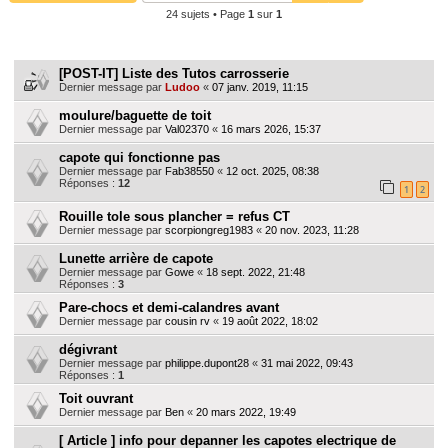
24 sujets • Page
1
sur
1
e
r
Sujets
c
[POST-IT] Liste des Tutos carrosserie
h
Dernier message par
Ludoo
«
07 janv. 2019, 11:15
e
moulure/baguette de toit
Dernier message par
Val02370
«
16 mars 2026, 15:37
r
capote qui fonctionne pas
Dernier message par
Fab38550
«
12 oct. 2025, 08:38
Réponses :
12
1
2
Rouille tole sous plancher = refus CT
Dernier message par
scorpiongreg1983
«
20 nov. 2023, 11:28
Lunette arrière de capote
Dernier message par
Gowe
«
18 sept. 2022, 21:48
Réponses :
3
Pare-chocs et demi-calandres avant
Dernier message par
cousin rv
«
19 août 2022, 18:02
dégivrant
Dernier message par
philippe.dupont28
«
31 mai 2022, 09:43
Réponses :
1
Toit ouvrant
Dernier message par
Ben
«
20 mars 2022, 19:49
[ Article ] info pour depanner les capotes electrique de