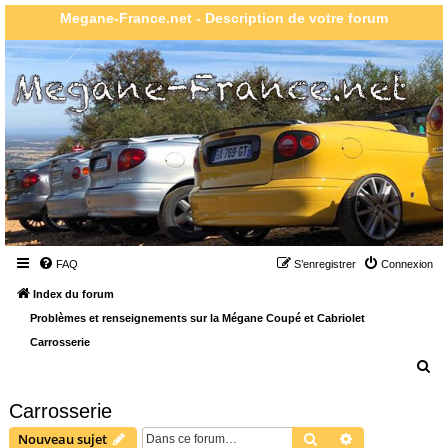
Megane-France.net - Description de votre forum
FAQ
S’enregistrer
Connexion
Index du forum
Problèmes et renseignements sur la Mégane Coupé et Cabriolet
Carrosserie
R
e
Carrosserie
c
Rechercher
Recherche ava
Nouveau sujet
h