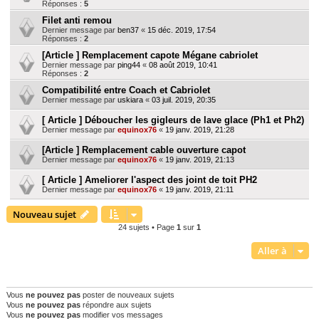
Réponses :
5
Filet anti remou
Dernier message par
ben37
«
15 déc. 2019, 17:54
Réponses :
2
[Article ] Remplacement capote Mégane cabriolet
Dernier message par
ping44
«
08 août 2019, 10:41
Réponses :
2
Compatibilité entre Coach et Cabriolet
Dernier message par
uskiara
«
03 juil. 2019, 20:35
[ Article ] Déboucher les gigleurs de lave glace (Ph1 et Ph2)
Dernier message par
equinox76
«
19 janv. 2019, 21:28
[Article ] Remplacement cable ouverture capot
Dernier message par
equinox76
«
19 janv. 2019, 21:13
[ Article ] Ameliorer l'aspect des joint de toit PH2
Dernier message par
equinox76
«
19 janv. 2019, 21:11
Nouveau sujet
24 sujets • Page
1
sur
1
Aller à
PERMISSIONS DU FORUM
Vous
ne pouvez pas
poster de nouveaux sujets
Vous
ne pouvez pas
répondre aux sujets
Vous
ne pouvez pas
modifier vos messages