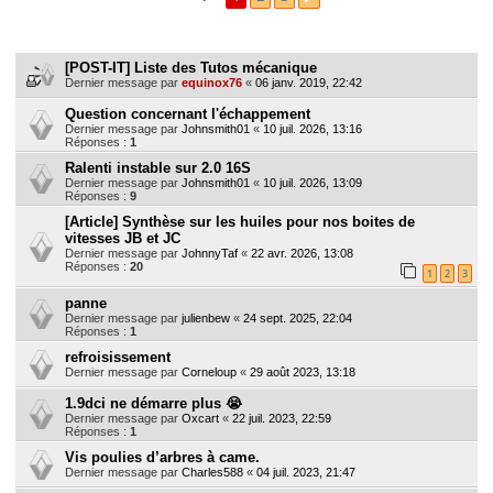
r
Sujets
c
[POST-IT] Liste des Tutos mécanique
h
Dernier message par
equinox76
«
06 janv. 2019, 22:42
e
Question concernant l'échappement
r
Dernier message par
Johnsmith01
«
10 juil. 2026, 13:16
Réponses :
1
Ralenti instable sur 2.0 16S
Dernier message par
Johnsmith01
«
10 juil. 2026, 13:09
Réponses :
9
[Article] Synthèse sur les huiles pour nos boites de
vitesses JB et JC
Dernier message par
JohnnyTaf
«
22 avr. 2026, 13:08
Réponses :
20
1
2
3
panne
Dernier message par
julienbew
«
24 sept. 2025, 22:04
Réponses :
1
refroisissement
Dernier message par
Corneloup
«
29 août 2023, 13:18
1.9dci ne démarre plus 😭
Dernier message par
Oxcart
«
22 juil. 2023, 22:59
Réponses :
1
Vis poulies d’arbres à came.
Dernier message par
Charles588
«
04 juil. 2023, 21:47