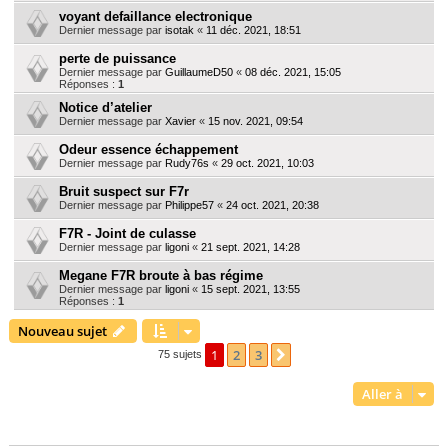
voyant defaillance electronique
Dernier message par
isotak
«
11 déc. 2021, 18:51
perte de puissance
Dernier message par
GuillaumeD50
«
08 déc. 2021, 15:05
Réponses :
1
Notice d’atelier
Dernier message par
Xavier
«
15 nov. 2021, 09:54
Odeur essence échappement
Dernier message par
Rudy76s
«
29 oct. 2021, 10:03
Bruit suspect sur F7r
Dernier message par
Philippe57
«
24 oct. 2021, 20:38
F7R - Joint de culasse
Dernier message par
ligoni
«
21 sept. 2021, 14:28
Megane F7R broute à bas régime
Dernier message par
ligoni
«
15 sept. 2021, 13:55
Réponses :
1
Nouveau sujet
1
2
3
Suivante
75 sujets
Aller à
PERMISSIONS DU FORUM