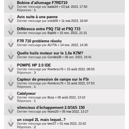
Bobine d’allumage F7RD710
Dernier message par
bada34
«
03 juil. 2023, 17:50
Réponses :
1
Avis suite à une panne
Dernier message par
cris609
«
11 mai 2023, 16:04
Différence entre F9Q 732 et F9Q 733
Dernier message par
BaptN
«
15 nov. 2022, 21:31
F7R 710 probleme résolu
Dernier message par
ALYTA
«
14 nov. 2022, 14:30
Quelle huile moteur sur le 1.6e K7M?
Dernier message par
Gordini2B
«
06 oct. 2022, 19:41
POMPE HP 2.0 IDE
Dernier message par
Romlvss76
«
15 août 2022, 08:03
Réponses :
3
Capteur de pression de rampe sur le F5r
Dernier message par
Romlvss76
«
15 août 2022, 07:53
Réponses :
1
Catalyseur
Dernier message par
Burp
«
05 août 2022, 13:10
Réponses :
1
silencieux d'échappement 2.0/16S 150
Dernier message par
Nono20
«
05 mai 2022, 13:27
un coupé 2L mais lequel..?
Dernier message par
ben37
«
01 mai 2022, 22:02
Réponses :
2