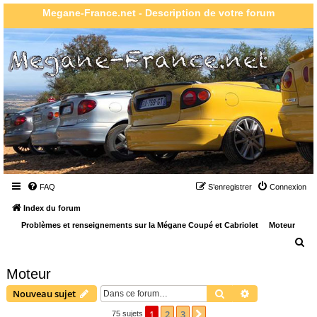
Megane-France.net - Description de votre forum
FAQ
S’enregistrer
Connexion
Index du forum
Problèmes et renseignements sur la Mégane Coupé et Cabriolet
Moteur
R
e
Moteur
c
Rechercher
Recherche ava
Nouveau sujet
h
e
1
2
3
Suivante
75 sujets