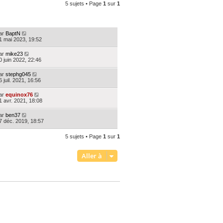
5 sujets • Page
1
sur
1
ERNIER MESSAGE
ar
BaptN
1 mai 2023, 19:52
ar
mike23
0 juin 2022, 22:46
ar
stephg045
6 juil. 2021, 16:56
ar
equinox76
1 avr. 2021, 18:08
ar
ben37
7 déc. 2019, 18:57
5 sujets • Page
1
sur
1
Aller à