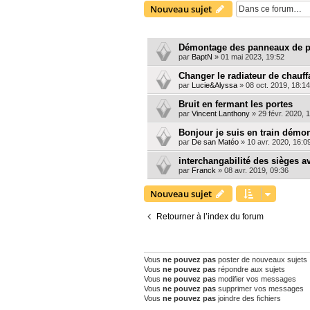
Nouveau sujet
SUJETS
Démontage des panneaux de p
par
BaptN
»
01 mai 2023, 19:52
Changer le radiateur de cha
par
Lucie&Alyssa
»
08 oct. 2019, 18:14
Bruit en fermant les portes
par
Vincent Lanthony
»
29 févr. 2020, 
Bonjour je suis en train démon
par
De san Matéo
»
10 avr. 2020, 16:0
interchangabilité des sièges a
par
Franck
»
08 avr. 2019, 09:36
Nouveau sujet
Retourner à l’index du forum
PERMISSIONS DU FORUM
Vous
ne pouvez pas
poster de nouveaux sujets
Vous
ne pouvez pas
répondre aux sujets
Vous
ne pouvez pas
modifier vos messages
Vous
ne pouvez pas
supprimer vos messages
Vous
ne pouvez pas
joindre des fichiers