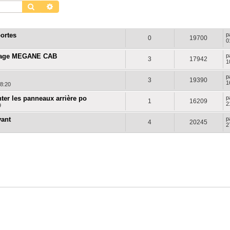
Rechercher
Recherche avancée
RÉPONSES
VUES
D
ortes
p
0
19700
0
uffage MEGANE CAB
p
3
17942
1
p
3
19390
1
18:20
ter les panneaux arrière po
p
1
16209
2
9
vant
p
4
20245
2