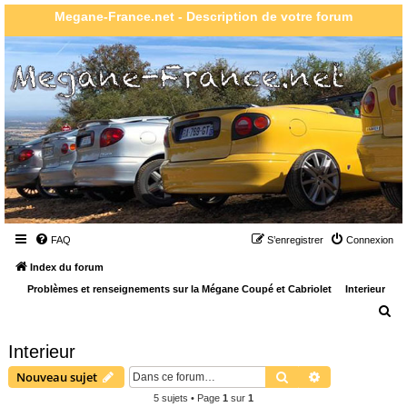
Megane-France.net - Description de votre forum
FAQ
S’enregistrer
Connexion
Index du forum
Problèmes et renseignements sur la Mégane Coupé et Cabriolet
Interieur
R
e
Interieur
c
Rechercher
Recherche ava
Nouveau sujet
h
5 sujets • Page
1
sur
1
e