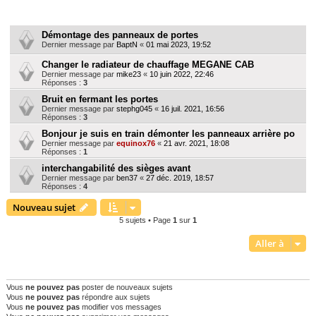
r
Sujets
c
Démontage des panneaux de portes
h
Dernier message par
BaptN
«
01 mai 2023, 19:52
e
Changer le radiateur de chauffage MEGANE CAB
Dernier message par
mike23
«
10 juin 2022, 22:46
r
Réponses :
3
Bruit en fermant les portes
Dernier message par
stephg045
«
16 juil. 2021, 16:56
Réponses :
3
Bonjour je suis en train démonter les panneaux arrière po
Dernier message par
equinox76
«
21 avr. 2021, 18:08
Réponses :
1
interchangabilité des sièges avant
Dernier message par
ben37
«
27 déc. 2019, 18:57
Réponses :
4
Nouveau sujet
5 sujets • Page
1
sur
1
Aller à
PERMISSIONS DU FORUM
Vous
ne pouvez pas
poster de nouveaux sujets
Vous
ne pouvez pas
répondre aux sujets
Vous
ne pouvez pas
modifier vos messages