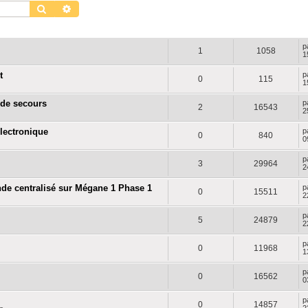
Rechercher
Recherche avancée
RÉPONSES
VUES
D
p
1
1058
1
t
p
0
115
1
 de secours
p
2
16543
2
électronique
p
0
840
0
p
3
29964
2
de centralisé sur Mégane 1 Phase 1
p
0
15511
2
p
5
24879
2
p
0
11968
1
p
0
16562
0
p
0
14857