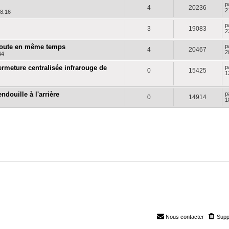
p
4
20236
2
18:16
p
3
19083
2
 route en même temps
p
4
20467
2
44
ermeture centralisée infrarouge de
p
0
15425
1
ndouille à l'arrière
p
0
14914
1
Nous contacter
Supp