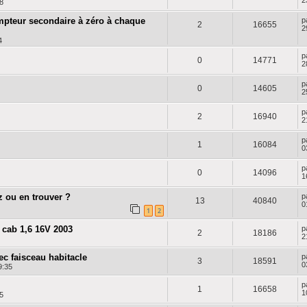
2
8
ompteur secondaire à zéro à chaque
p
2
16655
2
4
p
0
14771
2
p
0
14605
2
p
2
16940
2
p
1
16084
0
p
0
14096
1
z ou en trouver ?
p
13
40840
0
1
2
cab 1,6 16V 2003
p
2
18186
2
c faisceau habitacle
p
3
18591
0
9:35
p
1
16658
1
5