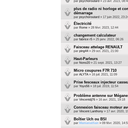
par
psychoroutard
»
23 avr. 2023, 08:4
plus de radio ni horloge et c
démarrage
par
psychoroutard
»
17 juin 2022, 23:2
Électricité
par
Rome
»
28 févr. 2023, 12:44
changement calculateur
par
fabrice r5
»
25 janv. 2022, 06:26
Faisceau attelage RENAULT
par
ping44
»
29 oct. 2021, 21:00
Haut-Parleurs
par
Nono20
»
21 sept. 2021, 13:27
Micro coupures F7R 710
par
ALYTA
»
16 juil. 2021, 11:09
Prise fesceaux injecteur casse
par
Yoyo56
»
18 juil. 2019, 11:54
Problème antenne sur Mégane 
par
Vincentdj76
»
16 avr. 2021, 19:18
Connexion faisceau moteur ave
par
Vincent Lanthony
»
17 avr. 2020, 1
Boîtier Uch ou BSI
par
Mamanathan
»
09 févr. 2020, 14:5