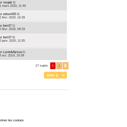
ar
noujak
1 mars 2020, 11:49
ar
edour005
2 févr. 2020, 16:39
ar
ben37
0 févr. 2020, 08:33
ar
ben37
2 janv. 2020, 11:55
ar
Lucie&Alyssa
8 oct. 2019, 18:38
1
2
Suivante
27 sujets
Aller à
rimer les cookies
Heures au format
UTC+02:00