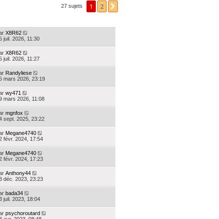
1
2
Suivante
27 sujets
ERNIER MESSAGE
ar
X8R62
5 juil. 2026, 11:30
ar
X8R62
5 juil. 2026, 11:27
ar
Randyliese
5 mars 2026, 23:19
ar
wy471
9 mars 2026, 11:08
ar
mgnfox
4 sept. 2025, 23:22
ar
Megane4740
2 févr. 2024, 17:54
ar
Megane4740
2 févr. 2024, 17:23
ar
Anthony44
3 déc. 2023, 23:23
ar
bada34
3 juil. 2023, 18:04
ar
psychoroutard