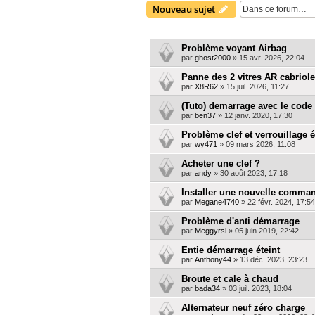
Nouveau sujet
SUJETS
Problème voyant Airbag
par
ghost2000
»
15 avr. 2026, 22:04
Panne des 2 vitres AR cabriole
par
X8R62
»
15 juil. 2026, 11:27
(Tuto) demarrage avec le code
par
ben37
»
12 janv. 2020, 17:30
Problème clef et verrouillage 
par
wy471
»
09 mars 2026, 11:08
Acheter une clef ?
par
andy
»
30 août 2023, 17:18
Installer une nouvelle comman
par
Megane4740
»
22 févr. 2024, 17:54
Problème d'anti démarrage
par
Meggyrsi
»
05 juin 2019, 22:42
Entie démarrage éteint
par
Anthony44
»
13 déc. 2023, 23:23
Broute et cale à chaud
par
bada34
»
03 juil. 2023, 18:04
Alternateur neuf zéro charge