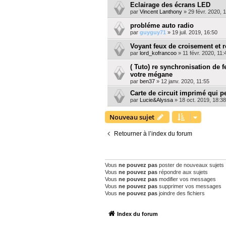
Eclairage des écrans LED
par
Vincent Lanthony
»
29 févr. 2020, 
probléme auto radio
par
guyguy71
»
19 juil. 2019, 16:50
Voyant feux de croisement et
par
lord_kofrancoo
»
11 févr. 2020, 11:
( Tuto) re synchronisation de f
votre mégane
par
ben37
»
12 janv. 2020, 11:55
Carte de circuit imprimé qui pe
par
Lucie&Alyssa
»
18 oct. 2019, 18:38
Nouveau sujet
Retourner à l’index du forum
PERMISSIONS DU FORUM
Vous
ne pouvez pas
poster de nouveaux sujets
Vous
ne pouvez pas
répondre aux sujets
Vous
ne pouvez pas
modifier vos messages
Vous
ne pouvez pas
supprimer vos messages
Vous
ne pouvez pas
joindre des fichiers
Index du forum