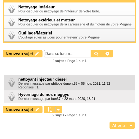
e
Nettoyage intérieur
Pour discuter du nettoyage de l'intérieur de votre belle.
r
c
Nettoyage extérieur et moteur
Pour discuter du nettoyage de la carrosserie et du moteur de votre Mégane.
h
Outillage/Matériel
e
L'outillage et les astuces pour entretenir votre Mégane.
r
Rechercher
Recherche ava
Nouveau sujet
2 sujets • Page
1
sur
1
Sujets
nettoyant injecteur diesel
Dernier message par
philippe.dupont28
«
08 nov. 2021, 11:32
Réponses :
1
Hyvernage de nos meggys
Dernier message par
ben37
«
22 mars 2020, 18:21
Nouveau sujet
2 sujets • Page
1
sur
1
Aller à
PERMISSIONS DU FORUM