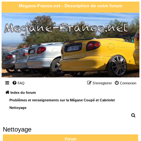
Megane-France.net - Description de votre forum
FAQ
S’enregistrer
Connexion
Index du forum
Problèmes et renseignements sur la Mégane Coupé et Cabriolet
Nettoyage
R
e
Nettoyage
c
h
Forum