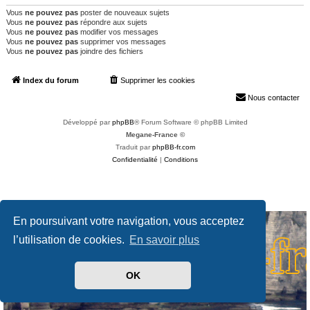
Vous
ne pouvez pas
poster de nouveaux sujets
Vous
ne pouvez pas
répondre aux sujets
Vous
ne pouvez pas
modifier vos messages
Vous
ne pouvez pas
supprimer vos messages
Vous
ne pouvez pas
joindre des fichiers
Index du forum
Supprimer les cookies
Heures au format
UTC+02:00
Nous contacter
Développé par
phpBB
® Forum Software © phpBB Limited
Megane-France ©
Traduit par
phpBB-fr.com
Confidentialité
|
Conditions
En poursuivant votre navigation, vous acceptez
l’utilisation de cookies.
En savoir plus
OK