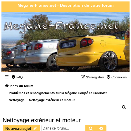
Megane-France.net - Description de votre forum
FAQ
S’enregistrer
Connexion
Index du forum
Problèmes et renseignements sur la Mégane Coupé et Cabriolet
Nettoyage
Nettoyage extérieur et moteur
R
e
Nettoyage extérieur et moteur
c
Rechercher
Recherche ava
Nouveau sujet
h