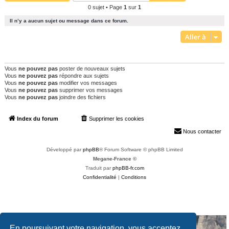
0 sujet • Page
1
sur
1
e
r
Il n’y a aucun sujet ou message dans ce forum.
c
Aller à
h
e
PERMISSIONS DU FORUM
Vous
ne pouvez pas
poster de nouveaux sujets
r
Vous
ne pouvez pas
répondre aux sujets
Vous
ne pouvez pas
modifier vos messages
Vous
ne pouvez pas
supprimer vos messages
Vous
ne pouvez pas
joindre des fichiers
Index du forum
Supprimer les cookies
Heures au format
UTC+02:00
Nous contacter
Développé par
phpBB
® Forum Software © phpBB Limited
Megane-France ©
Traduit par
phpBB-fr.com
Confidentialité
|
Conditions
En poursuivant votre navigation, vous acceptez