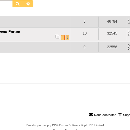
Rechercher
Recherche avancée
RÉPONSES
VUES
D
p
5
46784
2
uveau Forum
p
10
32545
1
1
2
p
0
22556
0
Nous contacter
Supp
Développé par
phpBB
® Forum Software © phpBB Limited