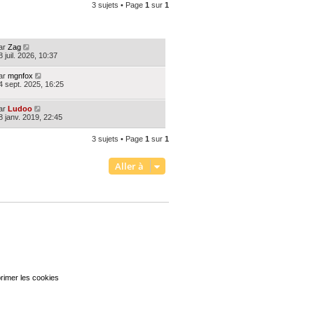
3 sujets • Page
1
sur
1
ERNIER MESSAGE
ar
Zag
8 juil. 2026, 10:37
ar
mgnfox
4 sept. 2025, 16:25
ar
Ludoo
8 janv. 2019, 22:45
3 sujets • Page
1
sur
1
Aller à
rimer les cookies
Heures au format
UTC+02:00