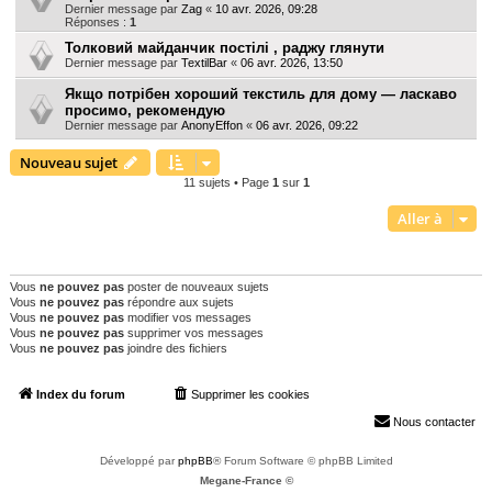
Dernier message par
Zag
«
10 avr. 2026, 09:28
Réponses :
1
Толковий майданчик постілі , раджу глянути
Dernier message par
TextilBar
«
06 avr. 2026, 13:50
Якщо потрібен хороший текстиль для дому — ласкаво
просимо, рекомендую
Dernier message par
AnonyEffon
«
06 avr. 2026, 09:22
Nouveau sujet
11 sujets • Page
1
sur
1
Aller à
PERMISSIONS DU FORUM
Vous
ne pouvez pas
poster de nouveaux sujets
Vous
ne pouvez pas
répondre aux sujets
Vous
ne pouvez pas
modifier vos messages
Vous
ne pouvez pas
supprimer vos messages
Vous
ne pouvez pas
joindre des fichiers
Index du forum
Supprimer les cookies
Heures au format
UTC+02:00
Nous contacter
Développé par
phpBB
® Forum Software © phpBB Limited
Megane-France ©