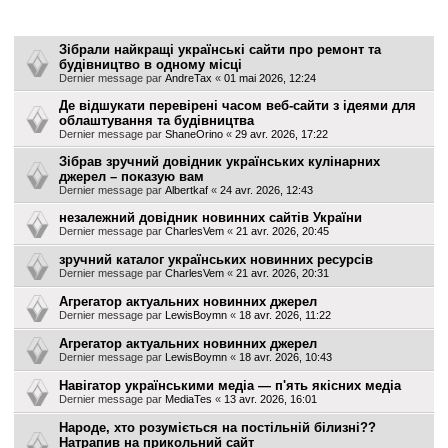
r
Sujets
c
Зібрали найкращі українські сайти про ремонт та
h
будівництво в одному місці
Dernier message par
AndreTax
«
01 mai 2026, 12:24
e
Де відшукати перевірені часом веб-сайти з ідеями для
r
облаштування та будівництва
Dernier message par
ShaneOrino
«
29 avr. 2026, 17:22
Зібрав зручний довідник українських кулінарних
джерел – показую вам
Dernier message par
Albertkaf
«
24 avr. 2026, 12:43
незалежний довідник новинних сайтів України
Dernier message par
CharlesVem
«
21 avr. 2026, 20:45
зручний каталог українських новинних ресурсів
Dernier message par
CharlesVem
«
21 avr. 2026, 20:31
Агрегатор актуальних новинних джерел
Dernier message par
LewisBoymn
«
18 avr. 2026, 11:22
Агрегатор актуальних новинних джерел
Dernier message par
LewisBoymn
«
18 avr. 2026, 10:43
Навігатор українськими медіа — п'ять якісних медіа
Dernier message par
MediaTes
«
13 avr. 2026, 16:01
Народе, хто розуміється на постільній білизні??
Натрапив на прикольний сайт