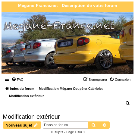
Megane-France.net - Description de votre forum
FAQ
S’enregistrer
Connexion
Index du forum
Modification Mégane Coupé et Cabriolet
Modification extérieur
R
e
Modification extérieur
c
Rechercher
Recherche ava
Nouveau sujet
h
11 sujets • Page
1
sur
1
e