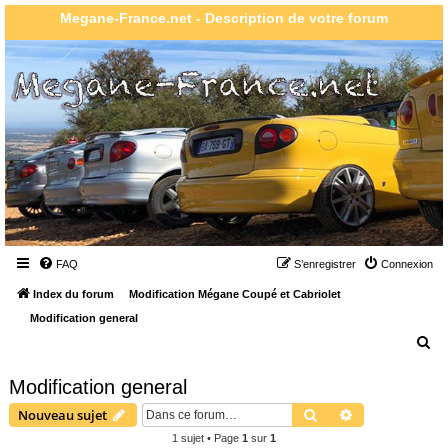
Megane-France.net - Description de votre forum
FAQ
S’enregistrer
Connexion
Index du forum
Modification Mégane Coupé et Cabriolet
Modification general
R
e
Modification general
c
Rechercher
Recherche ava
Nouveau sujet
h
1 sujet • Page
1
sur
1
e