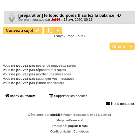
r
Sujets
c
[préparation] le topic du poids !! sortez la balance :-D
h
Dernier message par
Jef44
«
13 avr. 2020, 00:17
e
Nouveau sujet
r
1 sujet • Page
1
sur
1
Aller à
PERMISSIONS DU FORUM
Vous
ne pouvez pas
poster de nouveaux sujets
Vous
ne pouvez pas
répondre aux sujets
Vous
ne pouvez pas
modifier vos messages
Vous
ne pouvez pas
supprimer vos messages
Vous
ne pouvez pas
joindre des fichiers
Index du forum
Supprimer les cookies
Heures au format
UTC+02:00
Nous contacter
Développé par
phpBB
® Forum Software © phpBB Limited
Megane-France ©
Traduit par
phpBB-fr.com
Confidentialité
|
Conditions