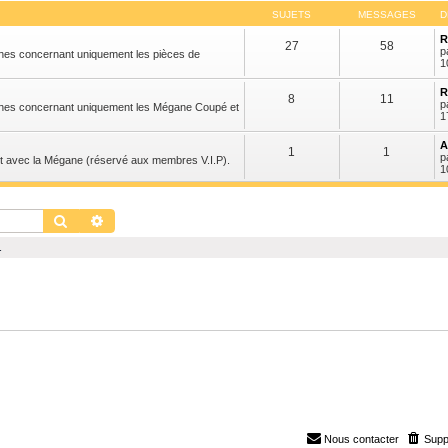
SUJETS
MESSAGES
D
R
27
58
p
hes concernant uniquement les pièces de
1
R
8
11
p
ches concernant uniquement les Mégane Coupé et
1
A
1
1
p
t avec la Mégane (réservé aux membres V.I.P).
1
Rechercher
Recherche avancée
.
Nous contacter
Supp