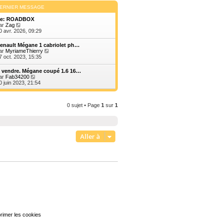
ERNIER MESSAGE
e: ROADBOX
V
ar
Zag
o
0 avr. 2026, 09:29
i
r
enault Mégane 1 cabriolet ph…
l
V
ar
MyriameThierry
e
o
7 oct. 2023, 15:35
d
i
e
r
 vendre. Mégane coupé 1.6 16…
r
l
V
ar
Fab34200
n
e
o
0 juin 2023, 21:54
i
d
i
e
e
r
r
r
l
m
n
0 sujet • Page
1
sur
1
e
e
i
d
s
e
e
s
r
r
a
m
n
g
e
i
Aller à
e
s
e
s
r
a
m
g
e
e
s
s
a
g
e
rimer les cookies
Heures au format
UTC+02:00