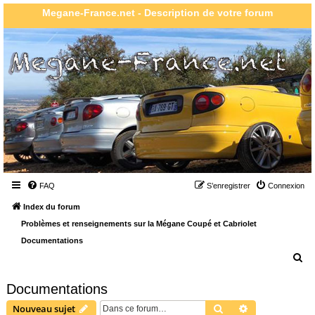
Megane-France.net - Description de votre forum
FAQ
S’enregistrer
Connexion
Index du forum
Problèmes et renseignements sur la Mégane Coupé et Cabriolet
Documentations
R
e
Documentations
c
Rechercher
Recherche ava
Nouveau sujet
h