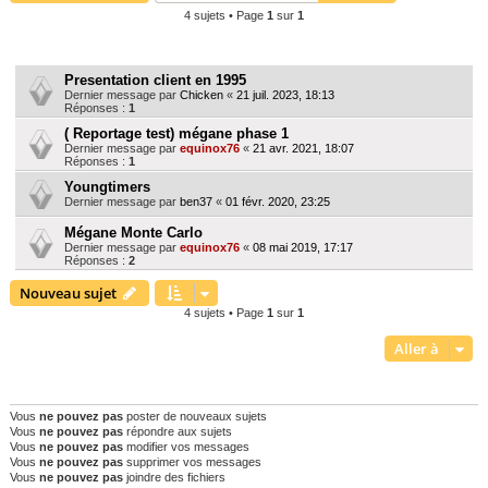
4 sujets • Page
1
sur
1
e
r
Sujets
c
Presentation client en 1995
h
Dernier message par
Chicken
«
21 juil. 2023, 18:13
Réponses :
1
e
( Reportage test) mégane phase 1
r
Dernier message par
equinox76
«
21 avr. 2021, 18:07
Réponses :
1
Youngtimers
Dernier message par
ben37
«
01 févr. 2020, 23:25
Mégane Monte Carlo
Dernier message par
equinox76
«
08 mai 2019, 17:17
Réponses :
2
Nouveau sujet
4 sujets • Page
1
sur
1
Aller à
PERMISSIONS DU FORUM
Vous
ne pouvez pas
poster de nouveaux sujets
Vous
ne pouvez pas
répondre aux sujets
Vous
ne pouvez pas
modifier vos messages
Vous
ne pouvez pas
supprimer vos messages
Vous
ne pouvez pas
joindre des fichiers