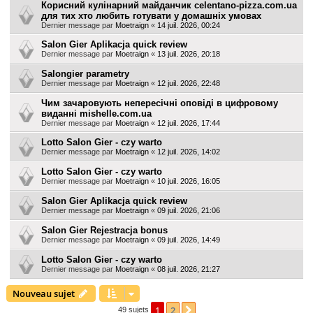
Корисний кулінарний майданчик celentano-pizza.com.ua
для тих хто любить готувати у домашніх умовах
Dernier message par
Moetraign
«
14 juil. 2026, 00:24
Salon Gier Aplikacja quick review
Dernier message par
Moetraign
«
13 juil. 2026, 20:18
Salongier parametry
Dernier message par
Moetraign
«
12 juil. 2026, 22:48
Чим зачаровують непересічні оповіді в цифровому
виданні mishelle.com.ua
Dernier message par
Moetraign
«
12 juil. 2026, 17:44
Lotto Salon Gier - czy warto
Dernier message par
Moetraign
«
12 juil. 2026, 14:02
Lotto Salon Gier - czy warto
Dernier message par
Moetraign
«
10 juil. 2026, 16:05
Salon Gier Aplikacja quick review
Dernier message par
Moetraign
«
09 juil. 2026, 21:06
Salon Gier Rejestracja bonus
Dernier message par
Moetraign
«
09 juil. 2026, 14:49
Lotto Salon Gier - czy warto
Dernier message par
Moetraign
«
08 juil. 2026, 21:27
Nouveau sujet
1
2
Suivante
49 sujets