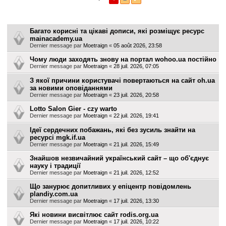
r
Sujets
c
Багато корисні та цікаві дописи, які розміщує ресурс
h
mainacademy.ua
e
Dernier message par
Moetraign
«
05 août 2026, 23:58
r
Чому люди заходять знову на портал wohoo.ua постійно
Dernier message par
Moetraign
«
28 juil. 2026, 07:05
З якої причини користувачі повертаються на сайт oh.ua
за новими оповіданнями
Dernier message par
Moetraign
«
23 juil. 2026, 20:58
Lotto Salon Gier - czy warto
Dernier message par
Moetraign
«
22 juil. 2026, 19:41
Ідеї сердечних побажань, які без зусиль знайти на
ресурсі mgk.if.ua
Dernier message par
Moetraign
«
21 juil. 2026, 15:49
Знайшов незвичайний український сайт – що об'єднує
науку і традиції
Dernier message par
Moetraign
«
21 juil. 2026, 12:52
Що занурює допитливих у епіцентр повідомлень
plandiy.com.ua
Dernier message par
Moetraign
«
17 juil. 2026, 13:30
Які новини висвітлює сайт rodis.org.ua
Dernier message par
Moetraign
«
17 juil. 2026, 10:22