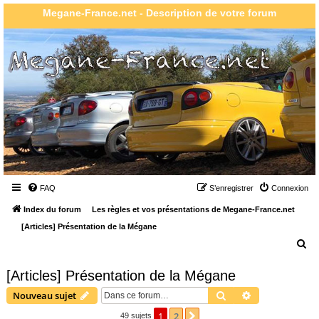
Megane-France.net - Description de votre forum
FAQ
S’enregistrer
Connexion
Index du forum
Les règles et vos présentations de Megane-France.net
[Articles] Présentation de la Mégane
R
e
[Articles] Présentation de la Mégane
c
Rechercher
Recherche ava
Nouveau sujet
h
e
1
2
Suivante
49 sujets