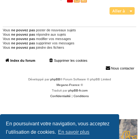
Aller à
PERMISSIONS DU FORUM
Vous
ne pouvez pas
poster de nouveaux sujets
Vous
ne pouvez pas
répondre aux sujets
Vous
ne pouvez pas
modifier vos messages
Vous
ne pouvez pas
supprimer vos messages
Vous
ne pouvez pas
joindre des fichiers
Index du forum
Supprimer les cookies
Heures au format
UTC+02:00
Nous contacter
Développé par
phpBB
® Forum Software © phpBB Limited
Megane-France ©
Traduit par
phpBB-fr.com
Confidentialité
|
Conditions
En poursuivant votre navigation, vous acceptez
l’utilisation de cookies.
En savoir plus