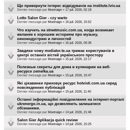
Що привернути інтерес відвідувачів на institute.lviv.ua
Dernier message par
Moetraign
«
17 juil. 2026, 02:18
Lotto Salon Gier - czy warto
Dernier message par
Moetraign
«
16 juil. 2026, 15:52
Что изучить на streetmusic.com.ua, когда возникает
желание к хорошим историям про музыку,
киноиндустрию и личностей
Dernier message par
Moetraign
«
16 juil. 2026, 00:36
Завдяки чому mediator.te.ua тримає користувачів в
центрі останніх вістей українського простору
Dernier message par
Moetraign
«
15 juil. 2026, 22:17
Полезные секреты для дома и кулинарии на веб-
ресурсе zemelka.ua
Dernier message par
Moetraign
«
15 juil. 2026, 15:47
Які цікавинки приховує ресурс hotvisti.com.ua серед
повсякденних публікацій
Dernier message par
Moetraign
«
15 juil. 2026, 11:40
Останні інформаційні повідомлення на інтернет-порталі
ukrenergo.in.ua, що дозволяють залишатися
обізнаними.
Dernier message par
Moetraign
«
14 juil. 2026, 21:46
Salon Gier Aplikacja quick review
Dernier message par
Moetraign
«
14 juil. 2026, 15:25