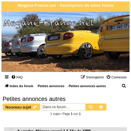
Megane-France.net - Description de votre forum
FAQ
S’enregistrer
Connexion
R
Index du forum
Petites annonces
Petites annonces autres
e
Petites annonces autres
c
Rechercher
Recherche ava
Nouveau sujet
h
1 sujet • Page
1
sur
1
e
r
Sujets
c