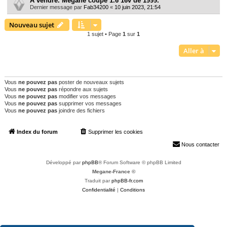
A vendre. Mégane coupé 1.6 16v de 1999.
h
Dernier message par
Fab34200
«
10 juin 2023, 21:54
e
Nouveau sujet
r
1 sujet • Page
1
sur
1
Aller à
PERMISSIONS DU FORUM
Vous
ne pouvez pas
poster de nouveaux sujets
Vous
ne pouvez pas
répondre aux sujets
Vous
ne pouvez pas
modifier vos messages
Vous
ne pouvez pas
supprimer vos messages
Vous
ne pouvez pas
joindre des fichiers
Index du forum
Supprimer les cookies
Heures au format
UTC+02:00
Nous contacter
Développé par
phpBB
® Forum Software © phpBB Limited
Megane-France ©
Traduit par
phpBB-fr.com
Confidentialité
|
Conditions