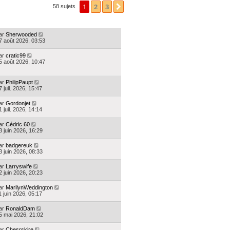
1
2
3
Suivante
58 sujets
ERNIER MESSAGE
ar
Sherwooded
7 août 2026, 03:53
ar
cratic99
5 août 2026, 10:47
ar
PhilipPaupt
7 juil. 2026, 15:47
ar
Gordonjet
1 juil. 2026, 14:14
ar
Cédric 60
3 juin 2026, 16:29
ar
badgereuk
3 juin 2026, 08:33
ar
Larryswife
2 juin 2026, 20:23
ar
MarilynWeddington
1 juin 2026, 05:17
ar
RonaldDam
5 mai 2026, 21:02
ar
Chesrskire