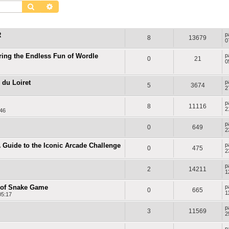
Rechercher
Recherche avancée
RÉPONSES
VUES
D
R
p
8
13679
0
ring the Endless Fun of Wordle
p
0
21
0
du Loiret
p
5
3674
2
p
8
11116
2
:46
p
0
649
2
A Guide to the Iconic Arcade Challenge
p
0
475
2
p
2
14211
1
 of Snake Game
p
0
665
1
05:17
p
3
11569
2
p