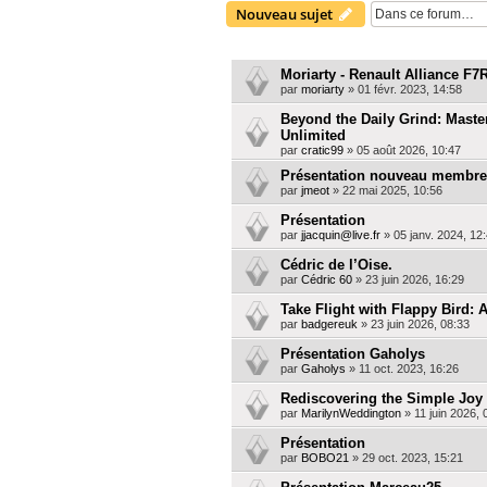
Nouveau sujet
SUJETS
Moriarty - Renault Alliance F7
par
moriarty
»
01 févr. 2023, 14:58
Beyond the Daily Grind: Maste
Unlimited
par
cratic99
»
05 août 2026, 10:47
Présentation nouveau membre 
par
jmeot
»
22 mai 2025, 10:56
Présentation
par
jjacquin@live.fr
»
05 janv. 2024, 12
Cédric de l’Oise.
par
Cédric 60
»
23 juin 2026, 16:29
Take Flight with Flappy Bird: 
par
badgereuk
»
23 juin 2026, 08:33
Présentation Gaholys
par
Gaholys
»
11 oct. 2023, 16:26
Rediscovering the Simple Joy
par
MarilynWeddington
»
11 juin 2026, 
Présentation
par
BOBO21
»
29 oct. 2023, 15:21