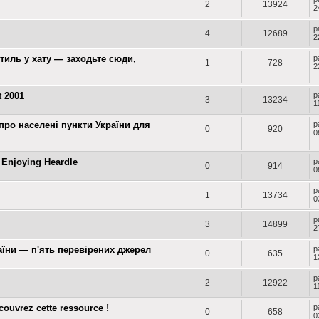
2
13924
2
p
4
12689
2
тиль у хату — заходьте сюди,
p
1
728
2
t 2001
p
3
13234
1
про населені пункти України для
p
0
920
0
 Enjoying Heardle
p
0
914
0
p
1
13734
0
p
3
14899
2
аїни — п'ять перевірених джерел
p
0
635
1
p
2
12922
1
couvrez cette ressource !
p
0
658
0