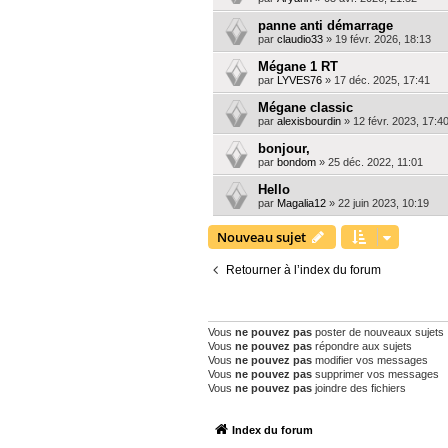
panne anti démarrage
par
claudio33
»
19 févr. 2026, 18:13
Mégane 1 RT
par
LYVES76
»
17 déc. 2025, 17:41
Mégane classic
par
alexisbourdin
»
12 févr. 2023, 17:4
bonjour,
par
bondom
»
25 déc. 2022, 11:01
Hello
par
Magalia12
»
22 juin 2023, 10:19
Nouveau sujet
Retourner à l’index du forum
PERMISSIONS DU FORUM
Vous
ne pouvez pas
poster de nouveaux sujets
Vous
ne pouvez pas
répondre aux sujets
Vous
ne pouvez pas
modifier vos messages
Vous
ne pouvez pas
supprimer vos messages
Vous
ne pouvez pas
joindre des fichiers
Index du forum