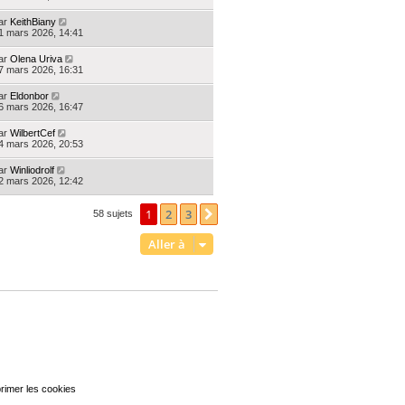
ar
KeithBiany
1 mars 2026, 14:41
ar
Olena Uriva
7 mars 2026, 16:31
ar
Eldonbor
6 mars 2026, 16:47
ar
WilbertCef
4 mars 2026, 20:53
ar
Winliodrolf
2 mars 2026, 12:42
1
2
3
Suivante
58 sujets
Aller à
rimer les cookies
Heures au format
UTC+02:00