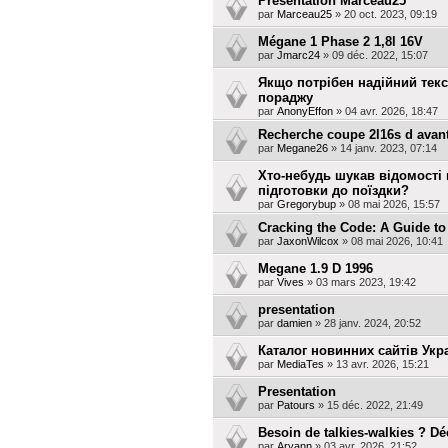
Présentation Marceau25
par
Marceau25
»
20 oct. 2023, 09:19
Mégane 1 Phase 2 1,8l 16V
par
Jmarc24
»
09 déc. 2022, 15:07
Якщо потрібен надійний текс
пораджу
par
AnonyEffon
»
04 avr. 2026, 18:47
Recherche coupe 2l16s d avan
par
Megane26
»
14 janv. 2023, 07:14
Хто-небудь шукав відомості 
підготовки до поїздки?
par
Gregorybup
»
08 mai 2026, 15:57
Cracking the Code: A Guide to
par
JaxonWilcox
»
08 mai 2026, 10:41
Megane 1.9 D 1996
par
Vives
»
03 mars 2023, 19:42
presentation
par
damien
»
28 janv. 2024, 20:52
Каталог новинних сайтів Укр
par
MediaTes
»
13 avr. 2026, 15:21
Presentation
par
Patours
»
15 déc. 2022, 21:49
Besoin de talkies-walkies ? Dé
par
Aryann
»
03 avr. 2026, 21:52