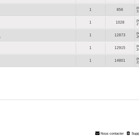
p
1
856
3
p
1
1028
2
p
1
12873
2
0
p
1
12915
2
p
1
14801
2
Nous contacter
Supp