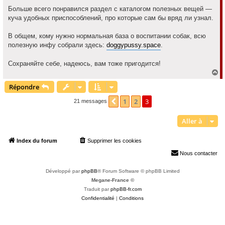
Больше всего понравился раздел с каталогом полезных вещей —
куча удобных приспособлений, про которые сам бы вряд ли узнал.
В общем, кому нужно нормальная база о воспитании собак, всю
полезную инфу собрали здесь:
doggypussy.space
.
Сохраняйте себе, надеюсь, вам тоже пригодится!
H
a
Répondre
u
t
1
2
3
Précédente
21 messages
Aller à
Index du forum
Supprimer les cookies
Heures au format
UTC+02:00
Nous contacter
Développé par
phpBB
® Forum Software © phpBB Limited
Megane-France ©
Traduit par
phpBB-fr.com
Confidentialité
|
Conditions