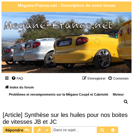
Megane-France.net - Description de votre forum
FAQ
S’enregistrer
Connexion
Index du forum
Problèmes et renseignements sur la Mégane Coupé et Cabriolet
Moteur
R
e
[Article] Synthèse sur les huiles pour nos boites
c
de vitesses JB et JC
h
Rechercher
Recherch
Répondre
e