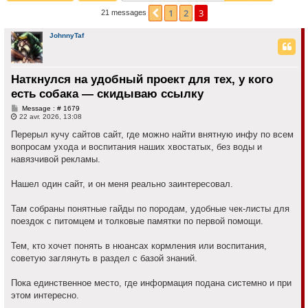
r
1
2
3
Précédente
21 messages
c
JohnnyTaf
h
e
r
Наткнулся на удобный проект для тех, у кого
есть собака — скидываю ссылку
M
Message : # 1679
e
22 avr. 2026, 13:08
s
s
Перерыл кучу сайтов сайт, где можно найти внятную инфу по всем
a
вопросам ухода и воспитания наших хвостатых, без воды и
g
e
навязчивой рекламы.
Нашел один сайт, и он меня реально заинтересовал.
Там собраны понятные гайды по породам, удобные чек-листы для
поездок с питомцем и толковые памятки по первой помощи.
Тем, кто хочет понять в нюансах кормления или воспитания,
советую заглянуть в раздел с базой знаний.
Пока единственное место, где информация подана системно и при
этом интересно.