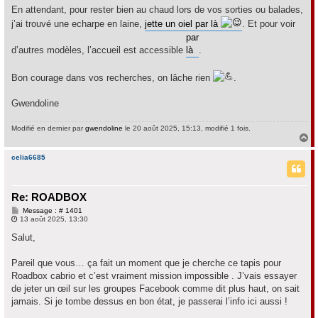
En attendant, pour rester bien au chaud lors de vos sorties ou balades,
j’ai trouvé une echarpe en laine,
jette un oiel par là
. Et pour voir
par
d’autres modèles, l’accueil est accessible
là
.
Bon courage dans vos recherches, on lâche rien
.
Gwendoline
Modifié en dernier par
gwendoline
le 20 août 2025, 15:13, modifié 1 fois.
H
a
u
celia6685
t
Re: ROADBOX
M
Message : # 1401
e
13 août 2025, 13:30
s
s
Salut,
a
g
e
Pareil que vous… ça fait un moment que je cherche ce tapis pour
Roadbox cabrio et c’est vraiment mission impossible . J’vais essayer
de jeter un œil sur les groupes Facebook comme dit plus haut, on sait
jamais. Si je tombe dessus en bon état, je passerai l’info ici aussi !