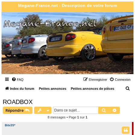
Megane-France.net - Description de votre forum
FAQ
S’enregistrer
Connexion
R
Index du forum
Petites annonces
Petites annonces de pièces
e
ROADBOX
c
Rechercher
Recherch
Répondre
h
8 messages • Page
1
sur
1
e
r
Bibi35*
c