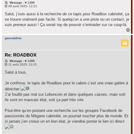
M
Message : # 1396
e
08 août 2025, 12:21
s
s
Salut, j’suis aussi à la recherche de ce tapis pour Roadbox cabriolet, ça
a
se trouve vraiment pas facile. Si quelqu’un a une piste ou un contact, je
g
e
suis preneur aussi ! Ça serait top de pouvoir s’entraider sur ce coup-là.
H
a
u
gwendoline
t
Re: ROADBOX
M
Message : # 1399
e
11 août 2025, 13:15
s
s
Salut à tous,
a
g
e
Je confirme, le tapis de Roadbox pour le cabrio c’est une vraie galère à
dénicher
.
J’ai fouillé pas mal sur Leboncoin et dans quelques casses, mais soit
ils sont en mauvais état, soit ça part très vite.
Peut-être qu’en postant une recherche sur les groupes Facebook de
passionnés de Mégane cabriolet, on pourrait toucher plus de monde. Et
si jamais j’en croise un en bon état, je viendrai poster le lien ici direct
.