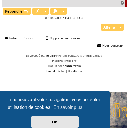
e
H
a
Répondre
u
t
8 messages • Page
1
sur
1
Aller à
Index du forum
Supprimer les cookies
Heures au format
UTC+02:00
Nous contacter
Développé par
phpBB
® Forum Software © phpBB Limited
Megane-France ©
Traduit par
phpBB-fr.com
Confidentialité
|
Conditions
En poursuivant votre navigation, vous acceptez
l’utilisation de cookies.
En savoir plus
OK