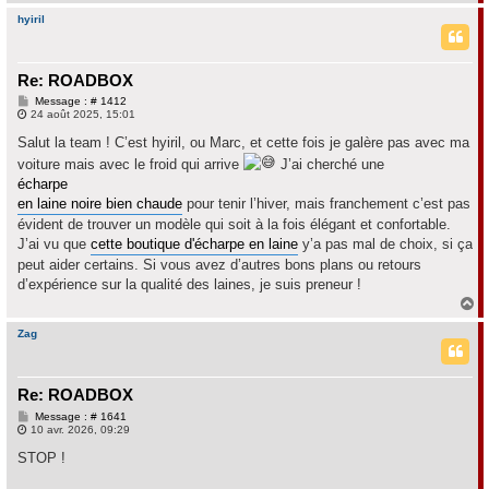
a
u
hyiril
t
Re: ROADBOX
M
Message : # 1412
e
24 août 2025, 15:01
s
s
Salut la team ! C’est hyiril, ou Marc, et cette fois je galère pas avec ma
a
voiture mais avec le froid qui arrive
J’ai cherché une
g
e
écharpe
en laine noire bien chaude
pour tenir l’hiver, mais franchement c’est pas
évident de trouver un modèle qui soit à la fois élégant et confortable.
J’ai vu que
cette boutique d'écharpe en laine
y’a pas mal de choix, si ça
peut aider certains. Si vous avez d’autres bons plans ou retours
d’expérience sur la qualité des laines, je suis preneur !
H
a
u
Zag
t
Re: ROADBOX
M
Message : # 1641
e
10 avr. 2026, 09:29
s
s
STOP !
a
g