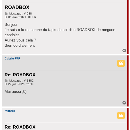
h
ROADBOX
e
M
Message : # 938
e
05 août 2021, 09:06
r
s
s
Bonjour
a
Je suis a la recherche du tapis de sol d'un ROADBOX de megane
g
e
cabriolet
Auriez vous cela ?
Bien cordialement
H
a
u
Cabrio-F7R
t
Re: ROADBOX
M
Message : # 1382
e
22 juil. 2025, 21:40
s
s
Moi aussi ;0)
a
g
e
H
a
u
mgnfox
t
Re: ROADBOX