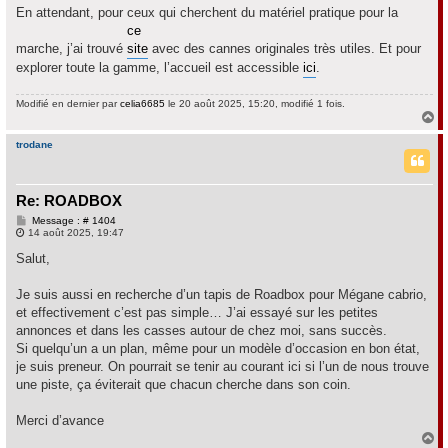
En attendant, pour ceux qui cherchent du matériel pratique pour la
ce
marche, j’ai trouvé
site
avec des cannes originales très utiles. Et pour
explorer toute la gamme, l’accueil est accessible
ici
.
Modifié en dernier par
celia6685
le 20 août 2025, 15:20, modifié 1 fois.
H
a
u
trodane
t
Re: ROADBOX
M
Message : # 1404
e
14 août 2025, 19:47
s
s
Salut,
a
g
e
Je suis aussi en recherche d’un tapis de Roadbox pour Mégane cabrio,
et effectivement c’est pas simple… J’ai essayé sur les petites
annonces et dans les casses autour de chez moi, sans succès.
Si quelqu’un a un plan, même pour un modèle d’occasion en bon état,
je suis preneur. On pourrait se tenir au courant ici si l’un de nous trouve
une piste, ça éviterait que chacun cherche dans son coin.
Merci d’avance
H